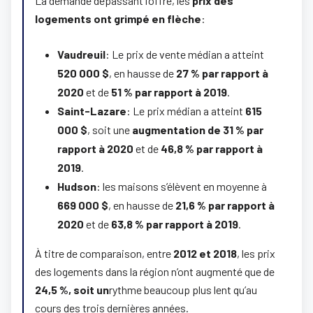
La demande dépassant l’offre, les
prix des
logements ont grimpé en flèche
:
Vaudreuil
: Le prix de vente médian a atteint
520 000 $
, en hausse de
27 % par rapport à
2020
et de
51 % par rapport à 2019
.
Saint-Lazare
: Le prix médian a atteint
615
000 $
, soit une
augmentation de 31 % par
rapport à 2020
et de
46,8 % par rapport à
2019
.
Hudson
: les maisons s’élèvent en moyenne à
669 000 $
, en hausse de
21,6 % par rapport à
2020
et de
63,8 % par rapport à 2019
.
À titre de comparaison, entre
2012 et 2018
, les prix
des logements dans la région n’ont augmenté que de
24,5 %, soit un
rythme beaucoup plus lent qu’au
cours des trois dernières années.