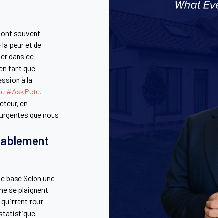
 sont souvent
la peur et de
uer dans ce
en tant que
ession à la
ie #AskPete.
cteur, en
 urgentes que nous
itablement
 de base Selon une
 ne se plaignent
 quittent tout
 statistique