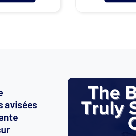
e
s avisées
vente
sur