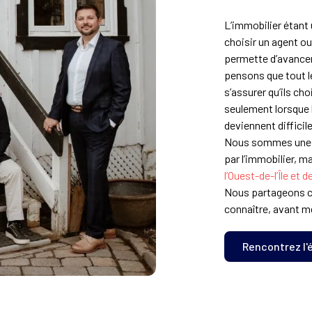
L’immobilier étant 
choisir un agent o
permette d’avancer
pensons que tout l
s’assurer qu’ils ch
seulement lorsque 
deviennent difficil
Nous sommes une é
par l’immobilier, 
l’Ouest-de-l’Île et
Nous partageons c
connaître, avant m
Rencontrez l'