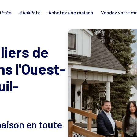
iétés
#AskPete
Achetez une maison
Vendez votre m
liers de
s l'Ouest-
uil-
aison en toute