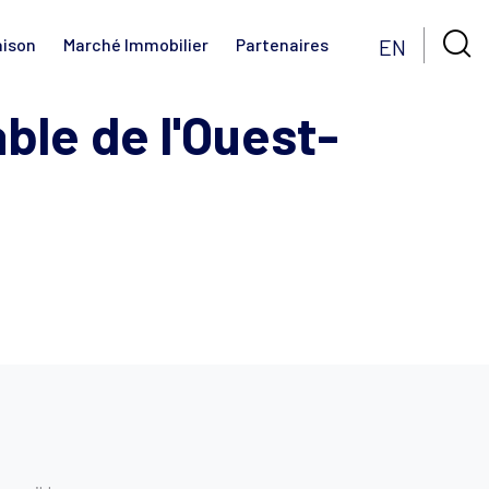

EN
aison
Marché Immobilier
Partenaires
able de l'Ouest-