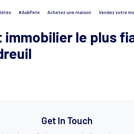
iétés
#AskPete
Achetez une maison
Vendez votre m
 immobilier le plus fi
dreuil
Get In Touch