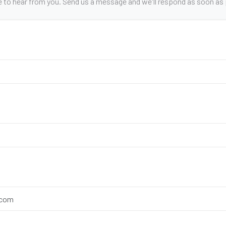
e to hear from you. Send us a message and we'll respond as soon as 