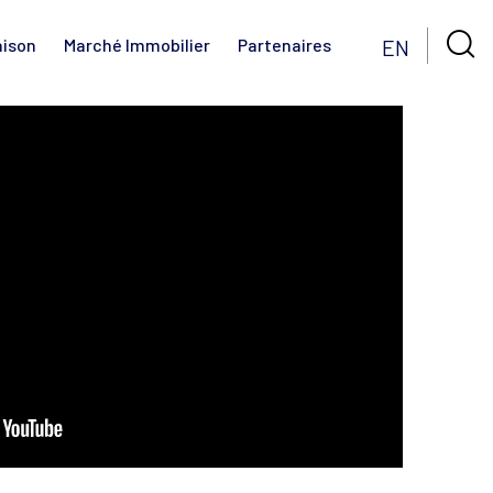

EN
aison
Marché Immobilier
Partenaires