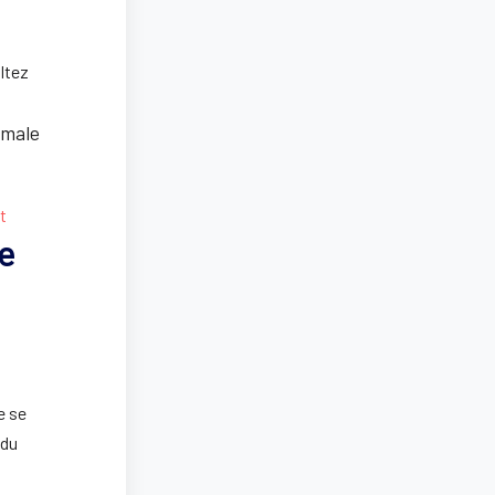
ltez
imale
t
e
e se
 du