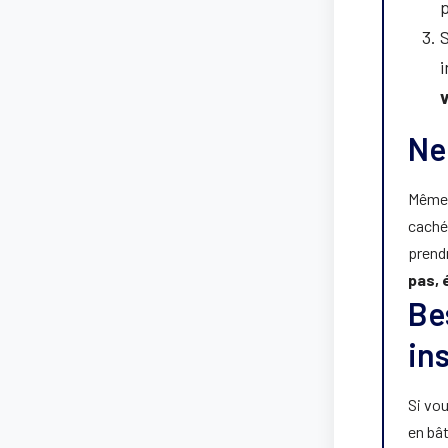
S
i
v
Ne
Même 
caché
prend
pas, 
Be
in
Si vo
en bâ