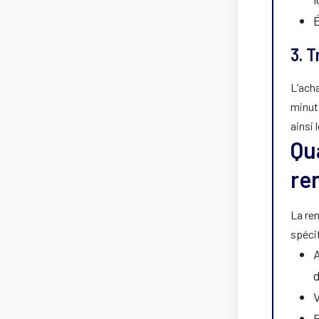
É
3. T
L’ach
minut
ainsi 
Qu
re
La ren
spécif
A
V
P