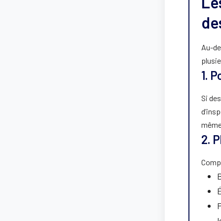
Le
de
Au-del
plusi
1. 
Si de
d’ins
même 
2. P
Compr
B
É
P