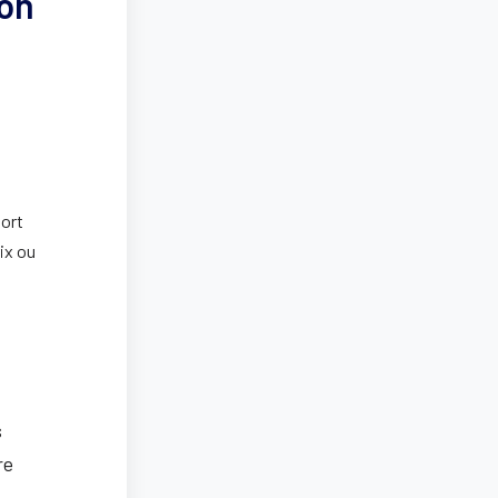
ion
port
ix ou
s
re