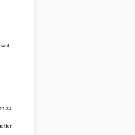
isant
on ou
uction