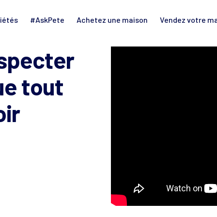
iétés
#AskPete
Achetez une maison
Vendez votre m
nspecter
ue tout
oir