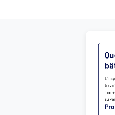
Qu
bâ
L’insp
travai
imméd
suiva
Pro