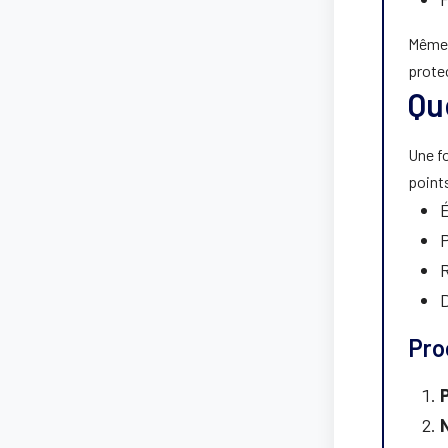
Même 
protec
Qu
Une fo
point
É
Pro