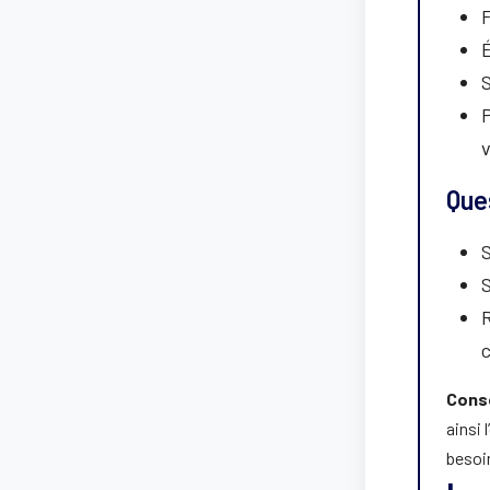
F
É
S
P
v
Ques
S
S
Conse
ainsi 
besoin