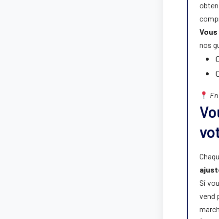
obten
compr
Vous 
nos gu
C
En
Vo
vo
Chaque
ajus
Si vou
vend p
march