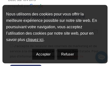
propulsé par
Nous utilisons des cookies pour vous offrir la
Abonnez-vous à notre infolettre
meilleure expérience possible sur notre site web. En
poursuivant votre navigation, vous acceptez
l'utilisation des cookies par notre site web, pour en
savoir plus
cliquez ici
.
J'accepte de recevoir des courriels de marketing et de
service à la clientèle de Peter Thompson Real Estate. Pour
Accepter
Refuser
plus d'informations , consultez notre
Politique de
confidentialité
.
Politique de confidentialité
Conditions d’utilisation du Web
Politique en matière de cookies