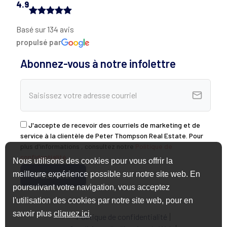
4.9
Basé sur 134 avis
propulsé par
Abonnez-vous à notre infolettre
J'accepte de recevoir des courriels de marketing et de
service à la clientèle de Peter Thompson Real Estate. Pour
plus d'informations , consultez notre
Politique de
confidentialité
.
Nous utilisons des cookies pour vous offrir la
meilleure expérience possible sur notre site web. En
poursuivant votre navigation, vous acceptez
l'utilisation des cookies par notre site web, pour en
savoir plus
cliquez ici
.
Politique de confidentialité