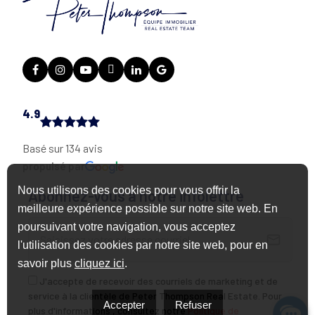
4.9
Basé sur 134 avis
propulsé par
Nous utilisons des cookies pour vous offrir la
Abonnez-vous à notre infolettre
meilleure expérience possible sur notre site web. En
poursuivant votre navigation, vous acceptez
l'utilisation des cookies par notre site web, pour en
savoir plus
cliquez ici
.
J'accepte de recevoir des courriels de marketing et de
service à la clientèle de Peter Thompson Real Estate. Pour
Accepter
Refuser
plus d'informations , consultez notre
Politique de